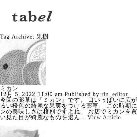
Tag Archive: 果樹
ミカン
12月 5, 2022 11:00 am
Published by
rin_editor
今回の薬草は『ミカン』です。 口いっぱいに広
るい橙色の綺麗な果実をつける薬草。 この時期
ンの美味しさは格別ですよね。 お店でミカンを買
い見た目が綺麗なものを選ん...
View Article