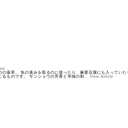
tor
力の薬草。 魚の臭みを取るのに使ったり、麻婆豆腐にも入っていた
るものです。 サンショウの芳香と辛味の刺...
View Article